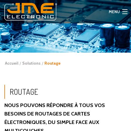
Aller
directement
MENU
à
la
ACCUEIL
navigation
Aller
directement
SOCIÉTÉ
au
contenu
SOLUTIONS
Accueil
Solutions
Routage
CONTACT
ROUTAGE
NOUS POUVONS RÉPONDRE À TOUS VOS
BESOINS DE ROUTAGES DE CARTES
ÉLECTRONIQUES, DU SIMPLE FACE AUX
MULTICOUCHES.